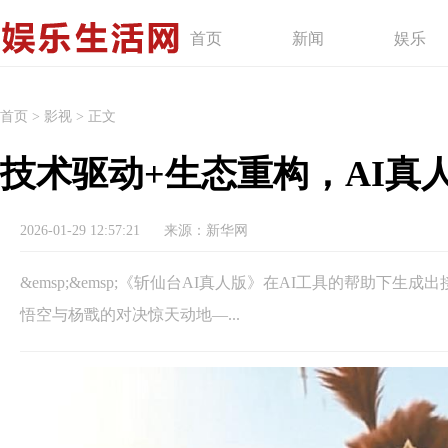
首页
新闻
娱乐
首页
>
影视
>
正文
技术驱动+生态重构，AI真
2026-01-29 12:57:21
来源：新华网
&emsp;&emsp;《斩仙台AI真人版》在AI工具的帮助下生成
悟空与杨戬的对决惊天动地—...