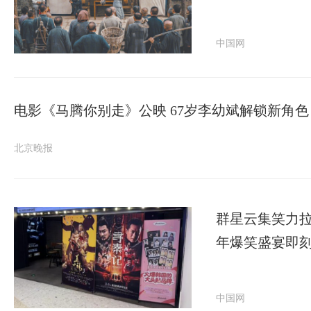
中国网
电影《马腾你别走》公映 67岁李幼斌解锁新角色
北京晚报
群星云集笑力拉
年爆笑盛宴即
中国网