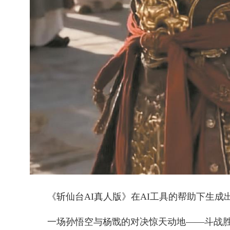
《斩仙台AI真人版》在AI工具的帮助下生成
一场孙悟空与杨戬的对决惊天动地——斗战胜佛