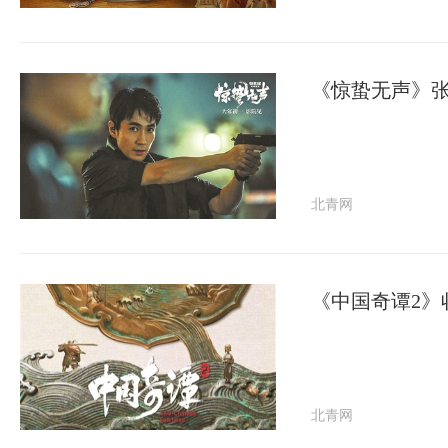
《惊蛰无声》
北青网
《中国奇谭2》
北青网